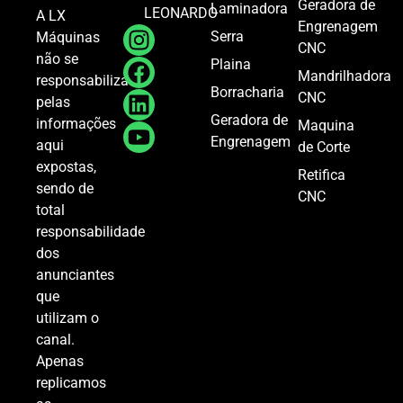
Geradora de
Laminadora
LEONARDO
A LX
Engrenagem
Serra
Máquinas
CNC
não se
Plaina
Mandrilhadora
responsabiliza
Borracharia
CNC
pelas
Geradora de
informações
Maquina
Engrenagem
aqui
de Corte
expostas,
Retifica
sendo de
CNC
total
responsabilidade
dos
anunciantes
que
utilizam o
canal.
Apenas
replicamos