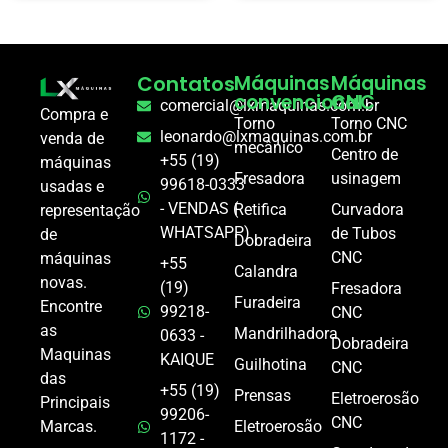
Contatos
Máquinas
Máquinas
convencional
CNC
comercial@lxmaquinas.com.br
Compra e
Torno
Torno CNC
leonardo@lxmaquinas.com.br
venda de
mecânico
Centro de
+55 (19)
máquinas
Fresadora
usinagem
99618-0333
usadas e
- VENDAS (
Retifica
Curvadora
representação
WHATSAPP)
de Tubos
de
Dobradeira
CNC
máquinas
+55
Calandra
novas.
(19)
Fresadora
Furadeira
Encontre
99218-
CNC
as
Mandrilhadora
0633 -
Dobradeira
Maquinas
KAIQUE
Guilhotina
CNC
das
+55 (19)
Prensas
Eletroerosão
Principais
99206-
CNC
Marcas.
Eletroerosão
1172 -