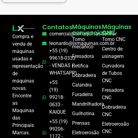
Contatos
Máquinas
Máquinas
convencional
CNC
comercial@lxmaquinas.com.br
Compra e
Torno
Torno CNC
leonardo@lxmaquinas.com.br
venda de
mecânico
Centro de
+55 (19)
máquinas
Fresadora
usinagem
99618-0333
usadas e
- VENDAS (
Retifica
Curvadora
representação
WHATSAPP)
de Tubos
de
Dobradeira
CNC
máquinas
+55
Calandra
novas.
(19)
Fresadora
Furadeira
Encontre
99218-
CNC
as
Mandrilhadora
0633 -
Dobradeira
Maquinas
KAIQUE
Guilhotina
CNC
das
+55 (19)
Prensas
Eletroerosão
Principais
99206-
CNC
Marcas.
Eletroerosão
1172 -