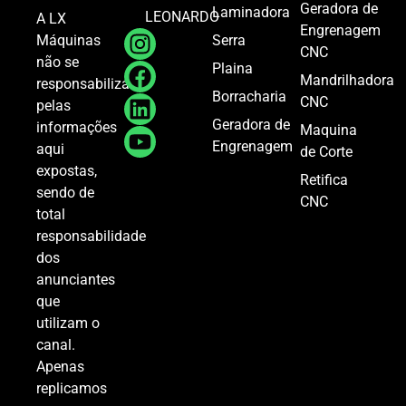
Geradora de
Laminadora
LEONARDO
A LX
Engrenagem
Serra
Máquinas
CNC
não se
Plaina
Mandrilhadora
responsabiliza
Borracharia
CNC
pelas
Geradora de
informações
Maquina
Engrenagem
aqui
de Corte
expostas,
Retifica
sendo de
CNC
total
responsabilidade
dos
anunciantes
que
utilizam o
canal.
Apenas
replicamos