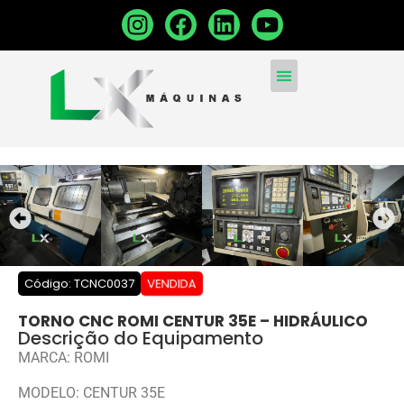
MÁQUINAS CONVENCIONA
MÁQUINAS NOVAS
VENDA SUA MÁQUINA
VENDIDA
Código: TCNC0037
TORNO CNC ROMI CENTUR 35E – HIDRÁULICO
Descrição do Equipamento
MARCA: ROMI
MODELO: CENTUR 35E