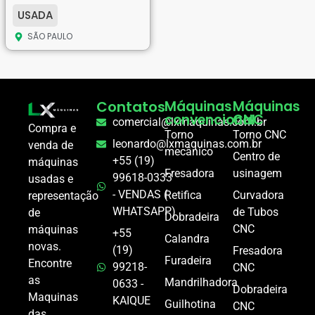
USADA
SÃO PAULO
Contatos
Máquinas
Máquinas
convencional
CNC
comercial@lxmaquinas.com.br
Compra e
Torno
Torno CNC
leonardo@lxmaquinas.com.br
venda de
mecânico
Centro de
+55 (19)
máquinas
Fresadora
usinagem
99618-0333
usadas e
- VENDAS (
Retifica
Curvadora
representação
WHATSAPP)
de Tubos
de
Dobradeira
CNC
máquinas
+55
Calandra
novas.
(19)
Fresadora
Furadeira
Encontre
99218-
CNC
as
Mandrilhadora
0633 -
Dobradeira
Maquinas
KAIQUE
Guilhotina
CNC
das