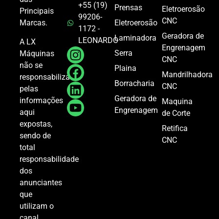
+55 (19)
Prensas
Eletroerosão
Principais
99206-
CNC
Marcas.
Eletroerosão
1172 -
Geradora de
Laminadora
LEONARDO
A LX
Engrenagem
Serra
Máquinas
CNC
não se
Plaina
Mandrilhadora
responsabiliza
Borracharia
CNC
pelas
Geradora de
informações
Maquina
Engrenagem
aqui
de Corte
expostas,
Retifica
sendo de
CNC
total
responsabilidade
dos
anunciantes
que
utilizam o
canal.