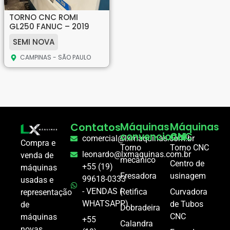
TORNO CNC ROMI
GL250 FANUC – 2019
SEMI NOVA
CAMPINAS - SÃO PAULO
Contatos
Máquinas
Máquinas
convencional
CNC
comercial@lxmaquinas.com.br
Compra e
Torno
Torno CNC
leonardo@lxmaquinas.com.br
venda de
mecânico
Centro de
+55 (19)
máquinas
Fresadora
usinagem
99618-0333
usadas e
- VENDAS (
Retifica
Curvadora
representação
WHATSAPP)
de Tubos
de
Dobradeira
CNC
máquinas
+55
Calandra
novas.