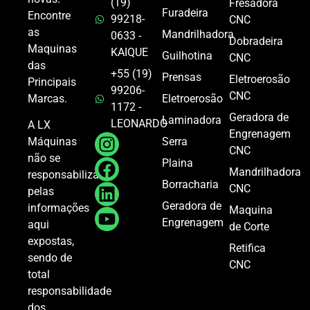
(19)
Fresadora
Furadeira
Encontre
99218-
CNC
as
Mandrilhadora
0633 -
Dobradeira
Maquinas
KAIQUE
Guilhotina
CNC
das
+55 (19)
Prensas
Eletroerosão
Principais
99206-
CNC
Marcas.
Eletroerosão
1172 -
Geradora de
Laminadora
LEONARDO
A LX
Engrenagem
Serra
Máquinas
CNC
não se
Plaina
Mandrilhadora
responsabiliza
Borracharia
CNC
pelas
Geradora de
informações
Maquina
Engrenagem
aqui
de Corte
expostas,
Retifica
sendo de
CNC
total
responsabilidade
dos