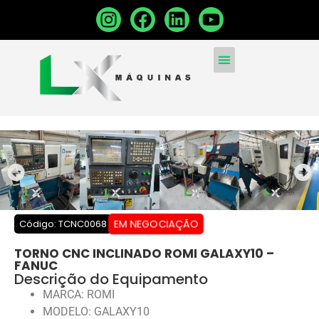
MÁQUINAS CONVENCIONA
MÁQUINAS NOVAS
VENDA SUA MÁQUINA
EM NEGOCIAÇÃO
Código: TCNC0068
TORNO CNC INCLINADO ROMI GALAXY10 –
FANUC
Descrição do Equipamento
MARCA: ROMI
MODELO: GALAXY10