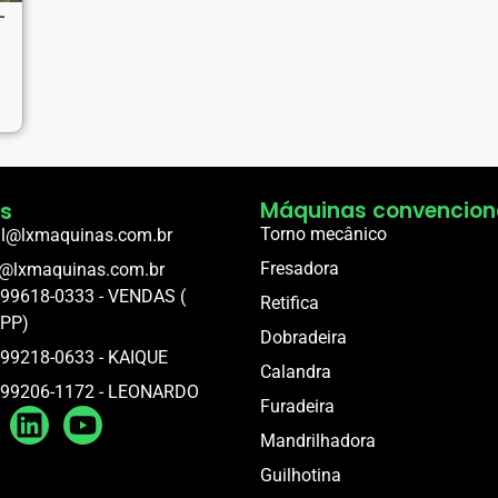
–
s
Máquinas convencion
Torno mecânico
al@lxmaquinas.com.br
Fresadora
o@lxmaquinas.com.br
 99618-0333 - VENDAS (
Retifica
PP)
Dobradeira
 99218-0633 - KAIQUE
Calandra
) 99206-1172 - LEONARDO
Furadeira
Mandrilhadora
Guilhotina