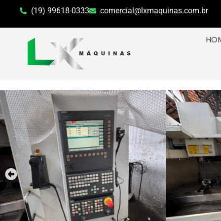
(19) 99618-0333
comercial@lxmaquinas.com.br
HO