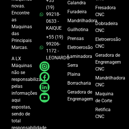
+55
Calandra
novas.
(19)
Fresadora
Furadeira
Encontre
99218-
CNC
as
Mandrilhadora
0633 -
Dobradeira
Maquinas
KAIQUE
Guilhotina
CNC
das
+55 (19)
Prensas
Eletroerosão
Principais
99206-
CNC
Marcas.
Eletroerosão
1172 -
Geradora de
Laminadora
LEONARDO
A LX
Engrenagem
Serra
Máquinas
CNC
não se
Plaina
Mandrilhadora
responsabiliza
Borracharia
CNC
pelas
Geradora de
informações
Maquina
Engrenagem
aqui
de Corte
expostas,
Retifica
sendo de
CNC
total
responsabilidade