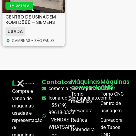
EM OFERTA
CENTRO DE USINAGEM
ROMI D560 – SIEMENS
USADA
CAMPINAS - SÃO PAULO
Contatos
Máquinas
Máquinas
convencional
CNC
comercial@lxmaquinas.com.br
Compra e
Torno
Torno CNC
leonardo@lxmaquinas.com.br
venda de
mecânico
Centro de
+55 (19)
máquinas
Fresadora
usinagem
99618-0333
usadas e
- VENDAS (
Retifica
Curvadora
representação
WHATSAPP)
de Tubos
de
Dobradeira
CNC
máquinas