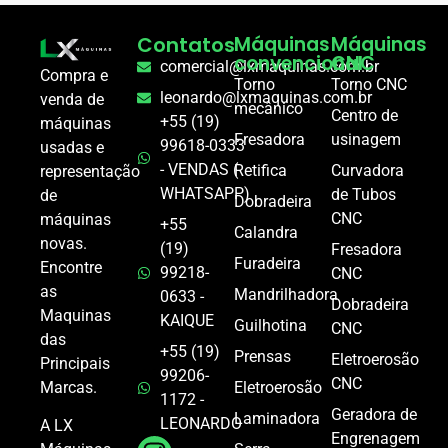
Contatos
Máquinas
Máquinas
convencional
CNC
comercial@lxmaquinas.com.br
Compra e
Torno
Torno CNC
leonardo@lxmaquinas.com.br
venda de
mecânico
Centro de
+55 (19)
máquinas
Fresadora
usinagem
99618-0333
usadas e
- VENDAS (
Retifica
Curvadora
representação
WHATSAPP)
de Tubos
de
Dobradeira
CNC
máquinas
+55
Calandra
novas.
(19)
Fresadora
Furadeira
Encontre
99218-
CNC
as
Mandrilhadora
0633 -
Dobradeira
Maquinas
KAIQUE
Guilhotina
CNC
das
+55 (19)
Prensas
Eletroerosão
Principais
99206-
CNC
Marcas.
Eletroerosão
1172 -
Geradora de
Laminadora
LEONARDO
A LX
Engrenagem