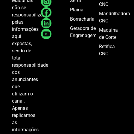
Serra
Máquinas
CNC
não se
Plaina
Mandrilhadora
responsabiliza
Borracharia
CNC
pelas
Geradora de
informações
Maquina
Engrenagem
aqui
de Corte
expostas,
Retifica
sendo de
CNC
total
responsabilidade
dos
anunciantes
que
utilizam o
canal.
Apenas
replicamos
as
informações