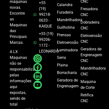
CNC
máquinas
+55
Calandra
novas.
(19)
Fresadora
Furadeira
Encontre
99218-
CNC
as
Mandrilhadora
0633 -
Dobradeira
Maquinas
KAIQUE
Guilhotina
CNC
das
+55 (19)
Prensas
Eletroerosão
Principais
99206-
CNC
Marcas.
Eletroerosão
1172 -
Geradora de
Laminadora
LEONARDO
A LX
Engrenagem
Serra
Máquinas
CNC
não se
Plaina
Mandrilhadora
responsabiliza
Borracharia
CNC
pelas
Geradora de
informações
Maquina
Engrenagem
aqui
de Corte
expostas,
Retifica
sendo de
CNC
total