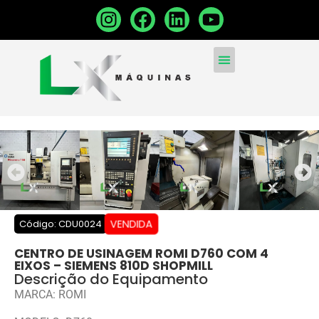
MÁQUINAS CONVENCIONA
MÁQUINAS NOVAS
VENDA SUA MÁQUINA
VENDIDA
Código: CDU0024
CENTRO DE USINAGEM ROMI D760 COM 4
EIXOS – SIEMENS 810D SHOPMILL
Descrição do Equipamento
MARCA: ROMI