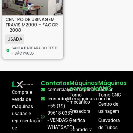
CENTRO DE USINAGEM
TRAVIS M2000 – FAGOR
– 2008
USADA
SANTA BÁRBARA DO OESTE
- SÃO PAULO
Contatos
Máquinas
Máquinas
convencional
CNC
comercial@lxmaquinas.com.br
Compra e
Torno
Torno CNC
leonardo@lxmaquinas.com.br
venda de
mecânico
Centro de
+55 (19)
máquinas
Fresadora
usinagem
99618-0333
usadas e
- VENDAS (
Retifica
Curvadora
representação
WHATSAPP)
de Tubos
de
Dobradeira