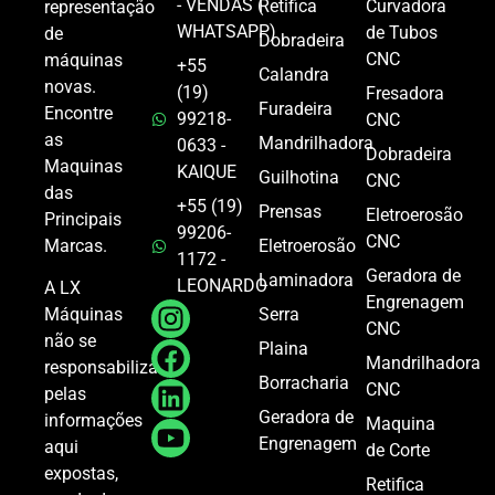
- VENDAS (
Retifica
Curvadora
representação
WHATSAPP)
de Tubos
de
Dobradeira
CNC
máquinas
+55
Calandra
novas.
(19)
Fresadora
Furadeira
Encontre
99218-
CNC
as
Mandrilhadora
0633 -
Dobradeira
Maquinas
KAIQUE
Guilhotina
CNC
das
+55 (19)
Prensas
Eletroerosão
Principais
99206-
CNC
Marcas.
Eletroerosão
1172 -
Geradora de
Laminadora
LEONARDO
A LX
Engrenagem
Serra
Máquinas
CNC
não se
Plaina
Mandrilhadora
responsabiliza
Borracharia
CNC
pelas
Geradora de
informações
Maquina
Engrenagem
aqui
de Corte
expostas,
Retifica