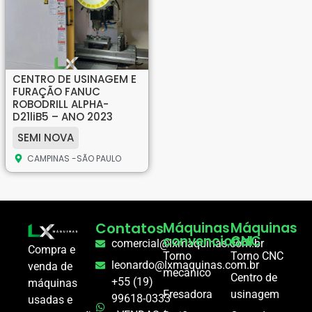
CENTRO DE USINAGEM E
FURAÇÃO FANUC
ROBODRILL ALPHA-
D21liB5 – ANO 2023
SEMI NOVA
CAMPINAS -SÃO PAULO
Contatos
Máquinas
Máquinas
convencional
CNC
comercial@lxmaquinas.com.br
Compra e
Torno
Torno CNC
leonardo@lxmaquinas.com.br
venda de
mecânico
Centro de
+55 (19)
máquinas
Fresadora
usinagem
99618-0333
usadas e