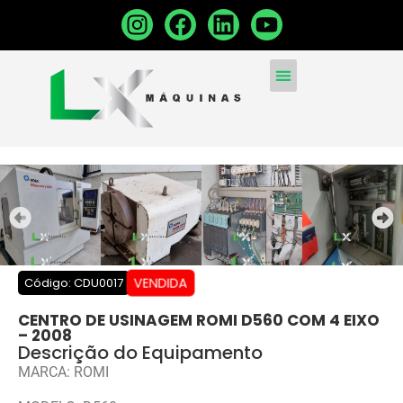
MÁQUINAS CONVENCIONA
MÁQUINAS NOVAS
VENDA SUA MÁQUINA
VENDIDA
Código: CDU0017
CENTRO DE USINAGEM ROMI D560 COM 4 EIXO
– 2008
Descrição do Equipamento
MARCA: ROMI