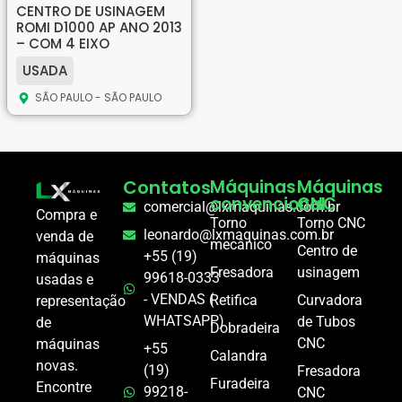
CENTRO DE USINAGEM
ROMI D1000 AP ANO 2013
– COM 4 EIXO
USADA
SÃO PAULO - SÃO PAULO
Contatos
Máquinas
Máquinas
convencional
CNC
comercial@lxmaquinas.com.br
Compra e
Torno
Torno CNC
leonardo@lxmaquinas.com.br
venda de
mecânico
Centro de
+55 (19)
máquinas
Fresadora
usinagem
99618-0333
usadas e
- VENDAS (
Retifica
Curvadora
representação
WHATSAPP)
de Tubos
de
Dobradeira
CNC
máquinas
+55
Calandra
novas.
(19)
Fresadora
Furadeira
Encontre
99218-
CNC