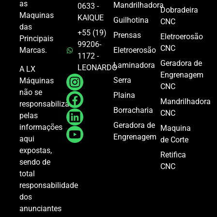
as
Mandrilhadora
0633 -
Dobradeira
Maquinas
KAIQUE
Guilhotina
CNC
das
+55 (19)
Prensas
Eletroerosão
Principais
99206-
CNC
Marcas.
Eletroerosão
1172 -
Geradora de
Laminadora
LEONARDO
A LX
Engrenagem
Serra
Máquinas
CNC
não se
Plaina
Mandrilhadora
responsabiliza
Borracharia
CNC
pelas
Geradora de
informações
Maquina
Engrenagem
aqui
de Corte
expostas,
Retifica
sendo de
CNC
total
responsabilidade
dos
anunciantes