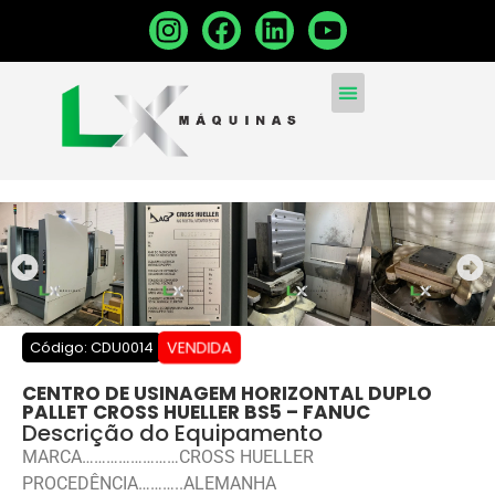
MÁQUINAS CONVENCIONA
MÁQUINAS NOVAS
VENDA SUA MÁQUINA
VENDIDA
Código: CDU0014
CENTRO DE USINAGEM HORIZONTAL DUPLO
PALLET CROSS HUELLER BS5 – FANUC
Descrição do Equipamento
MARCA……………………CROSS HUELLER
PROCEDÊNCIA………..ALEMANHA