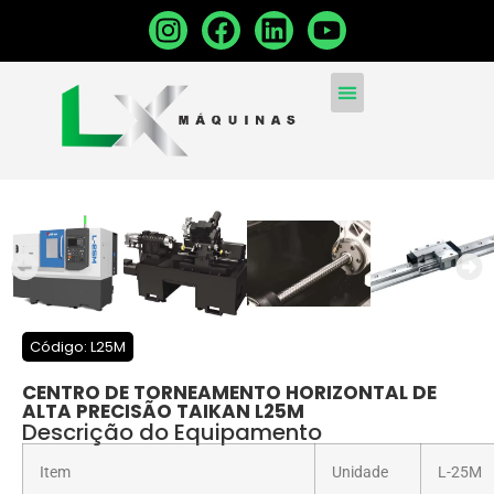
MÁQUINAS CONVENCIONA
MÁQUINAS NOVAS
VENDA SUA MÁQUINA
Código: L25M
CENTRO DE TORNEAMENTO HORIZONTAL DE
ALTA PRECISÃO TAIKAN L25M
Descrição do Equipamento
Item
Unidade
L-25M