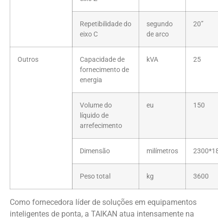
Repetibilidade do
segundo
20”
eixo C
de arco
Outros
Capacidade de
kVA
25
fornecimento de
energia
Volume do
eu
150
líquido de
arrefecimento
Dimensão
milímetros
2300*1
Peso total
kg
3600
Como fornecedora líder de soluções em equipamentos
inteligentes de ponta, a TAIKAN atua intensamente na