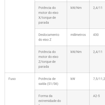
Potência do
kW/Nm
2,4/11
motor do eixo
X/torque de
parada
Deslocamento
milímetros
430
do eixo Z
Potência do
kW/Nm
2,4/11
motor do eixo
Z/torque de
parada
Fuso
Potência de
kW
7,5/11,
saída (S1/S6)
Forma da
A2-5
extremidade do