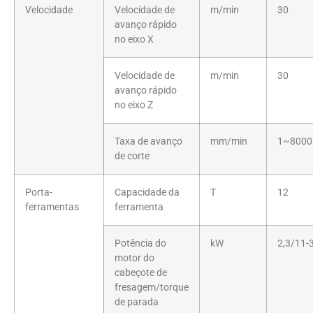
Velocidade
Velocidade de
m/min
30
avanço rápido
no eixo X
Velocidade de
m/min
30
avanço rápido
no eixo Z
Taxa de avanço
mm/min
1~8000
de corte
Porta-
Capacidade da
T
12
ferramentas
ferramenta
Potência do
kW
2,3/11-
motor do
cabeçote de
fresagem/torque
de parada