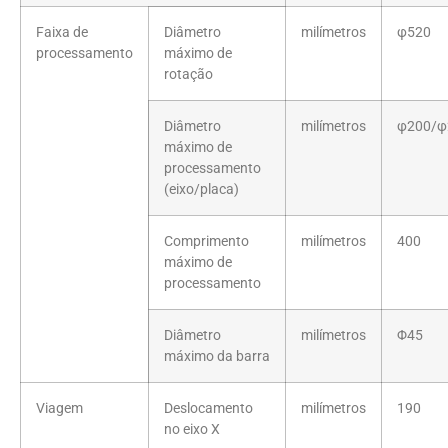
Faixa de
Diâmetro
milímetros
φ520
processamento
máximo de
rotação
Diâmetro
milímetros
φ200/φ
máximo de
processamento
(eixo/placa)
Comprimento
milímetros
400
máximo de
processamento
Diâmetro
milímetros
Φ45
máximo da barra
Viagem
Deslocamento
milímetros
190
no eixo X