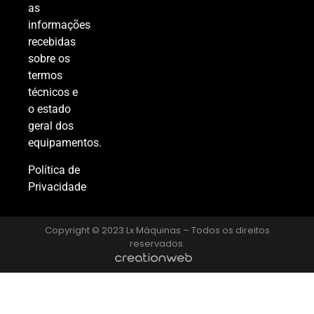
as
informações
recebidas
sobre os
termos
técnicos e
o estado
geral dos
equipamentos.
Política de
Privacidade
Copyright © 2023 Lx Máquinas – Todos os direitos
reservados.