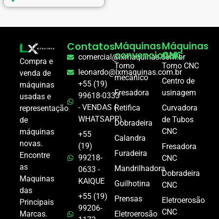
Contatos
Máquinas
Máquinas
convencional
CNC
comercial@lxmaquinas.com.br
Compra e
Torno
Torno CNC
leonardo@lxmaquinas.com.br
venda de
mecânico
Centro de
+55 (19)
máquinas
Fresadora
usinagem
99618-0333
usadas e
- VENDAS (
Retifica
Curvadora
representação
WHATSAPP)
de Tubos
de
Dobradeira
CNC
máquinas
+55
Calandra
novas.
(19)
Fresadora
Furadeira
Encontre
99218-
CNC
as
Mandrilhadora
0633 -
Dobradeira
Maquinas
KAIQUE
Guilhotina
CNC
das
+55 (19)
Prensas
Eletroerosão
Principais
99206-
CNC
Marcas.
Eletroerosão