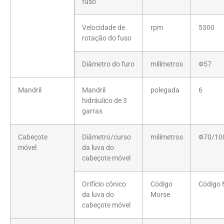
fuso
Velocidade de
rpm
5300
rotação do fuso
Diâmetro do furo
milímetros
Φ57
Mandril
Mandril
polegada
6
hidráulico de 3
garras
Cabeçote
Diâmetro/curso
milímetros
Φ70/10
móvel
da luva do
cabeçote móvel
Orifício cônico
Código
Código 
da luva do
Morse
cabeçote móvel