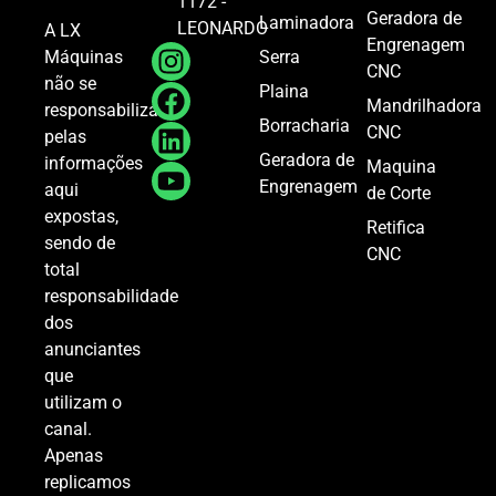
1172 -
Geradora de
Laminadora
LEONARDO
A LX
Engrenagem
Serra
Máquinas
CNC
não se
Plaina
Mandrilhadora
responsabiliza
Borracharia
CNC
pelas
Geradora de
informações
Maquina
Engrenagem
aqui
de Corte
expostas,
Retifica
sendo de
CNC
total
responsabilidade
dos
anunciantes
que
utilizam o
canal.
Apenas
replicamos